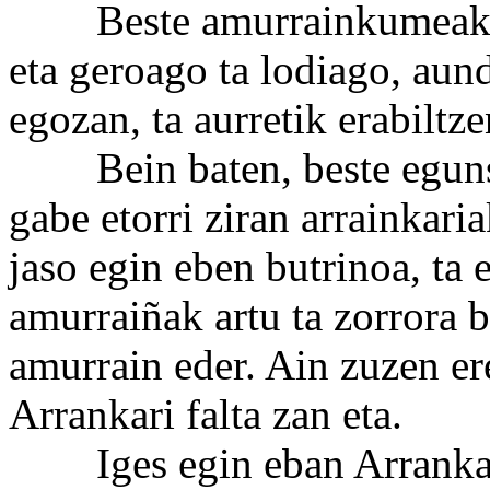
Beste amurrainkumeak, os
eta geroago ta lodiago, aun
egozan, ta aurretik erabiltz
Bein baten, beste egunsen
gabe etorri ziran arrainkaria
jaso egin eben butrinoa, ta e
amurraiñak artu ta zorrora b
amurrain eder. Ain zuzen er
Arrankari falta zan eta.
Iges egin eban Arrankarik