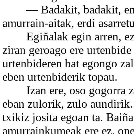
— Badakit, badakit, ene
amurrain-aitak, erdi asarretu
Egiñalak egin arren, ezin 
ziran geroago ere urtenbide
urtenbideren bat egongo zala
eben urtenbiderik topau.
Izan ere, oso gogorra zan
eban zulorik, zulo aundirik.
txikiz josita egoan ta. Baiñ
amurrainkumeak ere ez, one