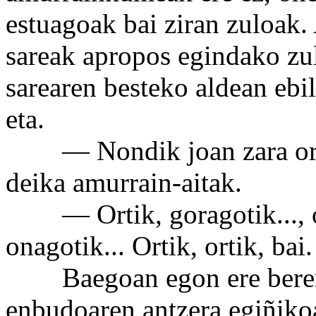
estuagoak bai ziran zuloak. 
sareak apropos egindako zu
sarearen besteko aldean ebi
eta.
— Nondik joan zara orra
deika amurrain-aitak.
— Ortik, goragotik..., ort
onagotik... Ortik, ortik, bai.
Baegoan egon ere beren-b
enbudoaren antzera egiñikoa