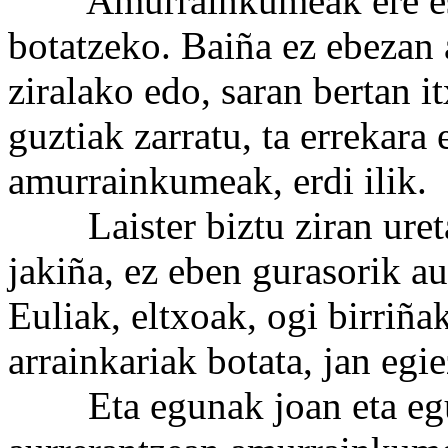
Amurrainkumeak ere eskue
botatzeko. Baiña ez ebezan 
ziralako edo, saran bertan i
guztiak zarratu, ta errekara 
amurrainkumeak, erdi ilik.
Laister biztu ziran uretan,
jakiña, ez eben gurasorik au
Euliak, eltxoak, ogi birriñak
arrainkariak botata, jan egie
Eta egunak joan eta egunak