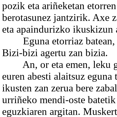
pozik eta ariñeketan etorren
berotasunez jantzirik. Axe 
eta apaindurizko ikuskizun a
Eguna etorriaz batean, bar
Bizi-bizi agertu zan bizia.
An, or eta emen, leku guz
euren abesti alaitsuz eguna 
ikusten zan zerua bere zaba
urriñeko mendi-oste batetik 
eguzkiaren argitan. Muskert