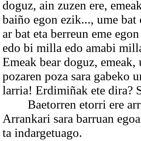
doguz, ain zuzen ere, emeak
baiño egon ezik..., ume bat
ar bat eta berreun eme egon
edo bi milla edo amabi mill
Emeak bear doguz, emeak, 
pozaren poza sara gabeko ur
larria! Erdimiñak ete dira?
Baetorren etorri ere arra
Arrankari sara barruan egoa
ta indargetuago.