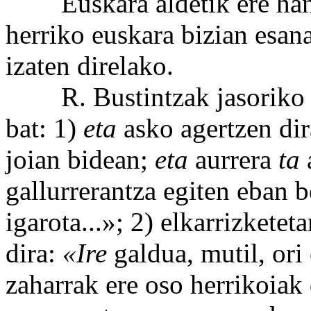
Euskara aldetik ere handi
herriko euskara bizian esana
izaten direlako.
R. Bustintzak jasoriko ho
bat: 1)
eta
asko agertzen dir
joian bidean;
eta
aurrera
ta
gallurrerantza egiten eban b
igarota...»; 2) elkarrizkete
dira:
«Ire
galdua, mutil, ori
zaharrak ere oso herrikoiak 