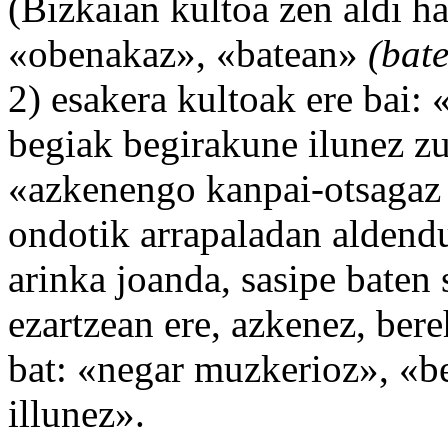
(Bizkaian kultoa zen aldi ha
«obenakaz», «batean»
(bat
2) esakera kultoak ere bai: 
begiak begirakune ilunez z
«azkenengo kanpai-otsagaz 
ondotik arrapaladan aldendu 
arinka joanda, sasipe baten 
ezartzean ere, azkenez, bere
bat: «negar muzkerioz», «b
illunez».