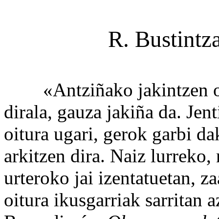
R. Bustintza
«Antziñako jakintzen oro
dirala, gauza jakiña da. Jen
oitura ugari, gerok garbi da
arkitzen dira. Naiz lurreko,
urteroko jai izentatuetan, z
oitura ikusgarriak sarritan 