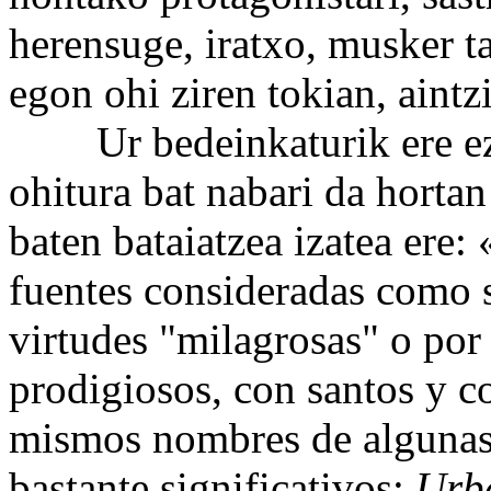
herensuge, iratxo, musker t
egon ohi ziren tokian, aintz
Ur bedeinkaturik ere ez d
ohitura bat nabari da hortan
baten bataiatzea izatea ere:
fuentes consideradas como 
virtudes "milagrosas" o por
prodigiosos, con santos y c
mismos nombres de algunas d
bastante significativos:
Urb