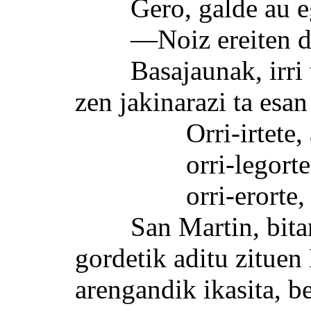
Gero, galde au eg
—Noiz ereiten da
Basajaunak, irri ta 
zen jakinarazi ta esan
Orri-irtete, art
orri-legorte, ar
orri-erorte, gar
San Martin, bitarte
gordetik aditu zituen
arengandik ikasita, be