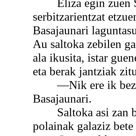
Eliza egin zuen Sa
serbitzarientzat etzue
Basajaunari laguntasu
Au saltoka zebilen ga
ala ikusita, istar gu
eta berak jantziak zit
—Nik ere ik bezala
Basajaunari.
Saltoka asi zan bera
polainak galaziz bete