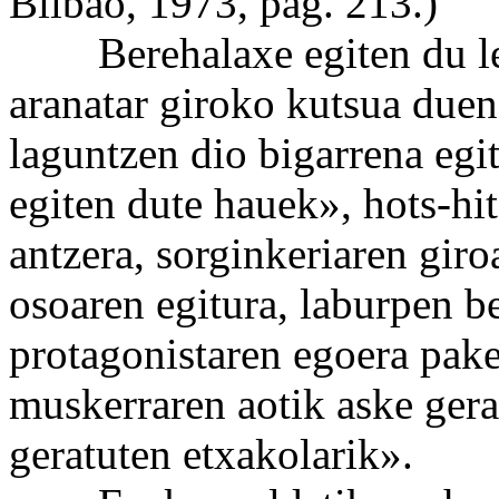
Bilbao, 1973, pág. 213.)
Berehalaxe egiten du leh
aranatar giroko kutsua due
laguntzen dio bigarrena egit
egiten dute hauek», hots-hit
antzera, sorginkeriaren giroa
osoaren egitura, laburpen bez
protagonistaren egoera pake
muskerraren aotik aske gera
geratuten etxakolarik».