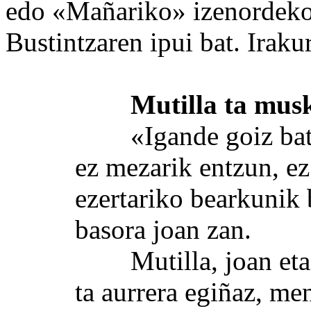
edo «Mañariko» izenordekot
Bustintzaren ipui bat. Iraku
Mutilla ta musk
«Igande goiz baten,
ez mezarik entzun, ez 
ezertariko bearkunik 
basora joan zan.
Mutilla, joan eta jo
ta aurrera egiñaz, me