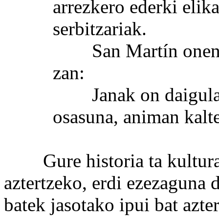
arrezkero ederki elika
serbitzariak.
San Martín onen eg
zan:
Janak on daigula, e
osasuna, animan kalte
Gure historia ta kultura 
aztertzeko, erdi ezezaguna
batek jasotako ipui bat azt