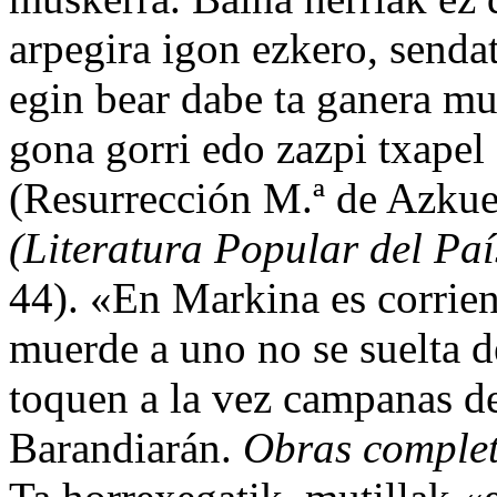
arpegira igon ezkero, sendat
egin bear dabe ta ganera mu
gona gorri edo zazpi txapel 
(Resurrección M.ª de Azku
(Literatura Popular del Pa
44). «En Markina es corrien
muerde a uno no se suelta d
toquen a la vez campanas de
Barandiarán.
Obras comple