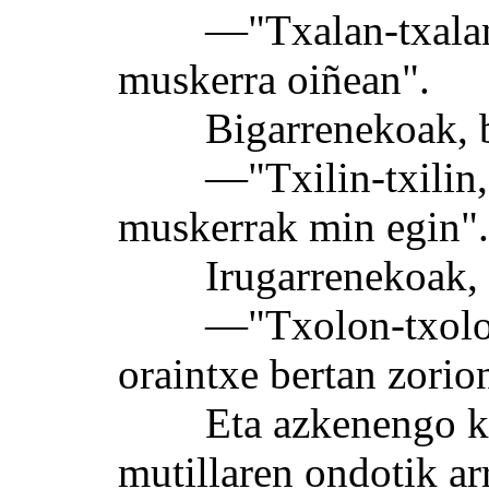
—"Txalan-txalan, m
muskerra oiñean".
Bigarrenekoak, ba
—"Txilin-txilin, ur
muskerrak min egin".
Irugarrenekoak, o
—"Txolon-txolon, t
oraintxe bertan zorio
Eta azkenengo kanp
mutillaren ondotik ar