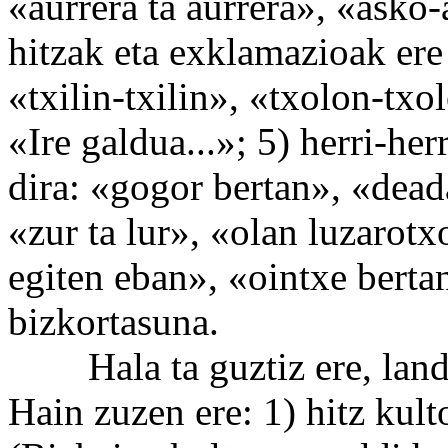
«aurrera ta aurrera», «asko
hitzak eta exklamazioak ere 
«txilin-txilin», «txolon-txo
«Ire galdua...»; 5) herri-he
dira: «gogor bertan», «deada
«zur ta lur», «olan luzarot
egiten eban», «ointxe bertan
bizkortasuna.
Hala ta guztiz ere, landu
Hain zuzen ere: 1) hitz kul