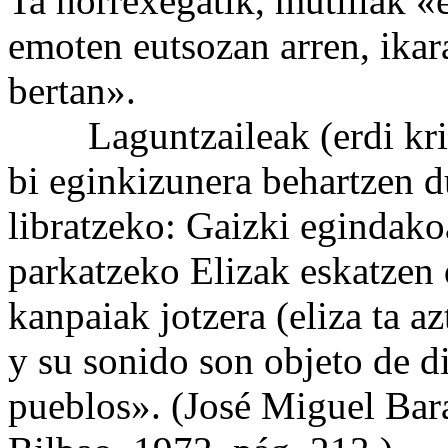
Ta horrexegatik, mutillak «
emoten eutsozan arren, ikar
bertan».
Laguntzaileak (erdi krista
bi eginkizunera behartzen d
libratzeko: Gaizki egindak
parkatzeko Elizak eskatzen 
kanpaiak jotzera (eliza ta a
y su sonido son objeto de di
pueblos». (José Miguel Bara