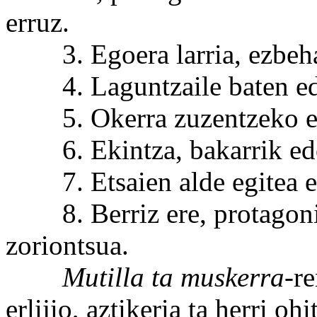
erruz.
3. Egoera larria, ezbeharr
4. Laguntzaile baten edo
5. Okerra zuzentzeko eki
6. Ekintza, bakarrik edo 
7. Etsaien alde egitea ed
8. Berriz ere, protagonis
zoriontsua.
Mutilla ta muskerra
-re
erlijio, aztikeria ta herri o