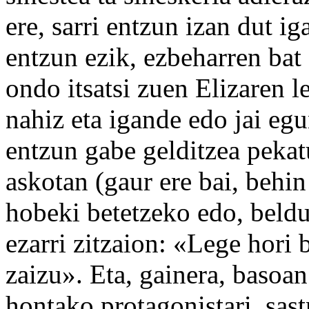
ere, sarri entzun izan dut i
entzun ezik, ezbeharren bat
ondo itsatsi zuen Elizaren l
nahiz eta igande edo jai eg
entzun gabe gelditzea pekatu
askotan (gaur ere bai, behin
hobeki betetzeko edo, beldur
ezarri zitzaion: «Lege hori 
zaizu». Eta, gainera, basoan
hontako protagonistari, sast