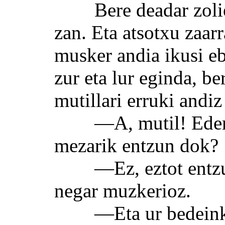
Bere deadar zolietar
zan. Eta atsotxu zaar
musker andia ikusi eb
zur eta lur eginda, b
mutillari erruki andiz
—A, mutil! Ederra 
mezarik entzun dok?
—Ez, eztot entzun 
negar muzkerioz.
—Eta ur bedeinkat