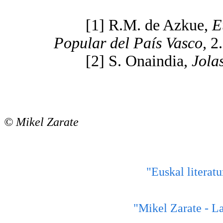
[1] R.M. de Azkue,
E
Popular del País Vasco,
2.
[2] S. Onaindia,
Jola
© Mikel Zarate
"Euskal literatu
"Mikel Zarate - La