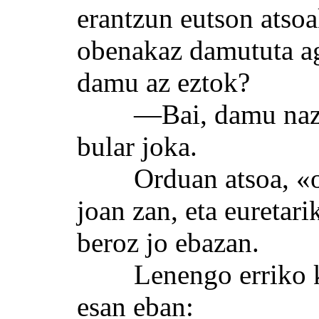
erantzun eutson atsoa
obenakaz damututa ago
damu az eztok?
—Bai, damu naz —e
bular joka.
Orduan atsoa, «ondo
joan zan, eta euretar
beroz jo ebazan.
Lenengo erriko kan
esan eban: