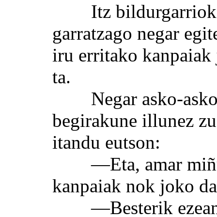
Itz bildurgarriok e
garratzago negar egi
iru erritako kanpaiak
ta.
Negar asko-asko eg
begirakune illunez zu
itandu eutson:
—Eta, amar miñutur
kanpaiak nok joko d
—Besterik ezean, n