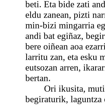
beti. Eta bide zati an
eldu zanean, pizti nar
min-bizi mingarria eg
andi bat egiñaz, begi
bere oiñean aoa ezarr
larritu zan, eta esku
eutsozan arren, ikara
bertan.
Ori ikusita, mutilla
begiraturik, laguntza 