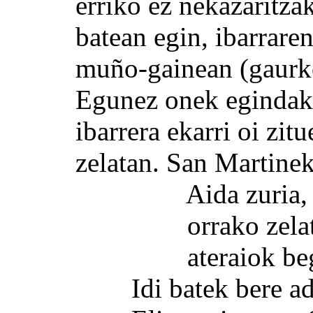
erriko ez nekazaritzak
batean egin, ibarrare
muño-gainean (gaurko
Egunez onek egindak
ibarrera ekarri oi zit
zelatan. San Martinek 
Aida zuria, aid
orrako zelatan d
ateraiok begi
Idi batek bere adarr