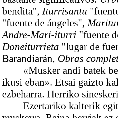
bendita",
Iturrisantu
"fuent
"fuente de ángeles",
Maritu
Andre-Mari-iturri
"fuente d
Doneiturrieta
"lugar de fue
Barandiarán,
Obras comple
«Musker andi batek bere 
ikusi eban». Etsai gaizto kal
ezbeharra. Herriko sineskeri
Ezertariko kalterik egiten
muskerra. Baina herriak ez 