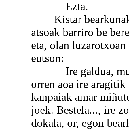
—Ezta.
Kistar bearkunak ez
atsoak barriro be ber
eta, olan luzarotxoan
eutson:
—Ire galdua, mutil,
orren aoa ire aragitik
kanpaiak amar miñutu
joek. Bestela..., ire 
dokala, or, egon bear