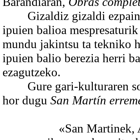
Barandiarán,
Obras comple
Gizaldiz gizaldi ezpain-be
ipuien balioa mespresaturik
mundu jakintsu ta tekniko h
ipuien balio berezia herri ba
ezagutzeko.
Gure gari-kulturaren sorre
hor dugu
San Martín errem
«San Martinek, Ata