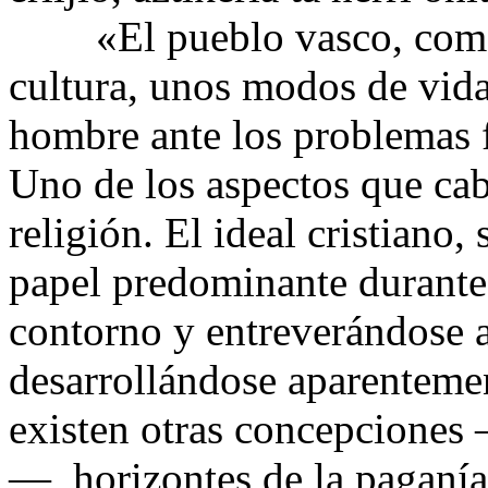
«El pueblo vasco, como t
cultura, unos modos de vida
hombre ante los problemas 
Uno de los aspectos que cabe
religión. El ideal cristiano
papel predominante durante
contorno y entreverándose a
desarrollándose aparentemen
existen otras concepciones
—, horizontes de la paganía