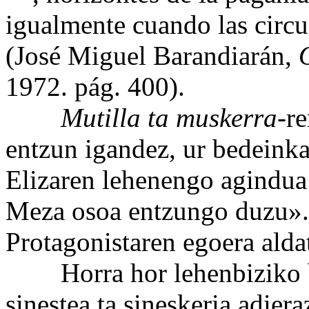
igualmente cuando las circu
(José Miguel Barandiarán,
1972. pág. 400).
Mutilla ta muskerra
-r
entzun igandez, ur bedeinkat
Elizaren lehenengo agindua 
Meza osoa entzungo duzu». 
Protagonistaren egoera alda
Horra hor lehenbiziko bi 
sinestea ta sineskeria adier