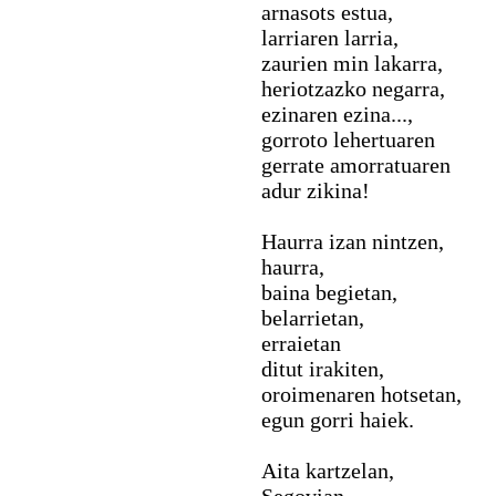
arnasots estua,
larriaren larria,
zaurien min lakarra,
heriotzazko negarra,
ezinaren ezina...,
gorroto lehertuaren
gerrate amorratuaren
adur zikina!
Haurra izan nintzen,
haurra,
baina begietan,
belarrietan,
erraietan
ditut irakiten,
oroimenaren hotsetan,
egun gorri haiek.
Aita kartzelan,