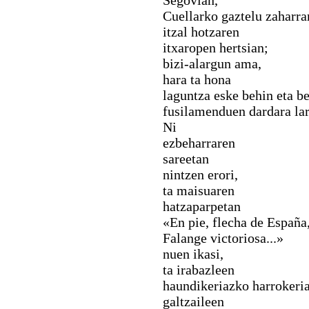
Segovian,
Cuellarko gaztelu zaharra
itzal hotzaren
itxaropen hertsian;
bizi-alargun ama,
hara ta hona
laguntza eske behin eta be
fusilamenduen dardara lar
Ni
ezbeharraren
sareetan
nintzen erori,
ta maisuaren
hatzaparpetan
«En pie, flecha de España
Falange victoriosa...»
nuen ikasi,
ta irabazleen
haundikeriazko harrokeria
galtzaileen