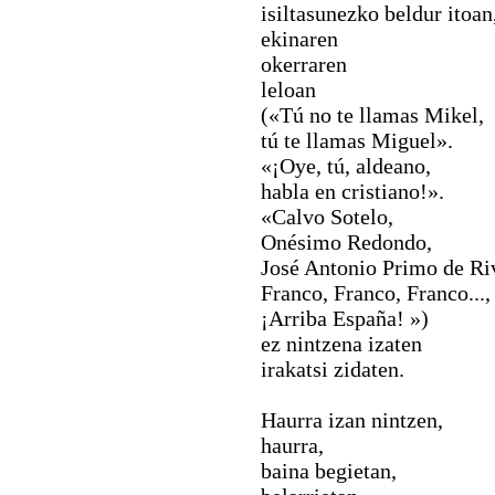
isiltasunezko beldur itoan
ekinaren
okerraren
leloan
(«Tú no te llamas Mikel,
tú te llamas Miguel».
«¡Oye, tú, aldeano,
habla en cristiano!».
«Calvo Sotelo,
Onésimo Redondo,
José Antonio Primo de Ri
Franco, Franco, Franco...,
¡Arriba España! »)
ez nintzena izaten
irakatsi zidaten.
Haurra izan nintzen,
haurra,
baina begietan,