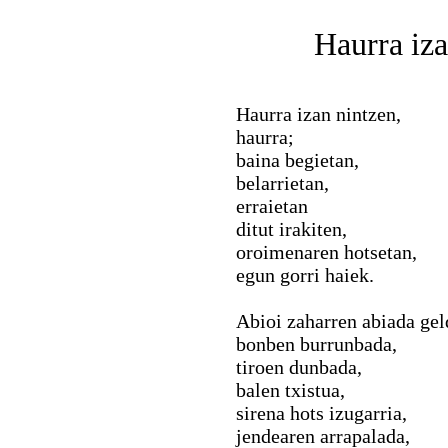
Haurra iza
Haurra izan nintzen,
haurra;
baina begietan,
belarrietan,
erraietan
ditut irakiten,
oroimenaren hotsetan,
egun gorri haiek.
Abioi zaharren abiada gel
bonben burrunbada,
tiroen dunbada,
balen txistua,
sirena hots izugarria,
jendearen arrapalada,