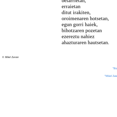
belarrietan,
erraietan
ditut irakiten,
oroimenaren hotsetan,
egun gorri haiek,
bihotzaren pozetan
ezereztu nahiez
ahazturaren hautsetan.
© Mikel Zarate
"Biz
"Mikel Zarat