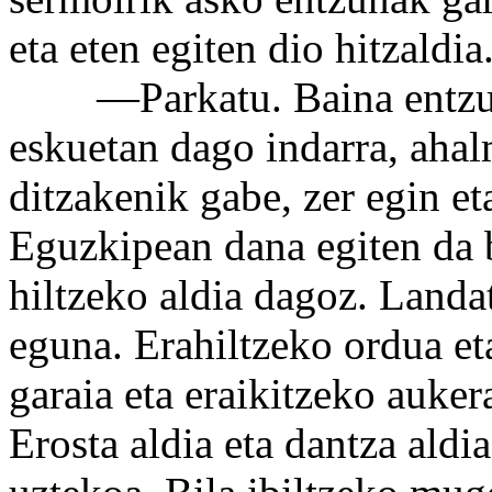
eta eten egiten dio hitzaldia
—Parkatu. Baina entzun,
eskuetan dago indarra, ahal
ditzakenik gabe, zer egin et
Eguzkipean dana egiten da b
hiltzeko aldia dagoz. Landa
eguna. Erahiltzeko ordua et
garaia eta eraikitzeko auker
Erosta aldia eta dantza aldi