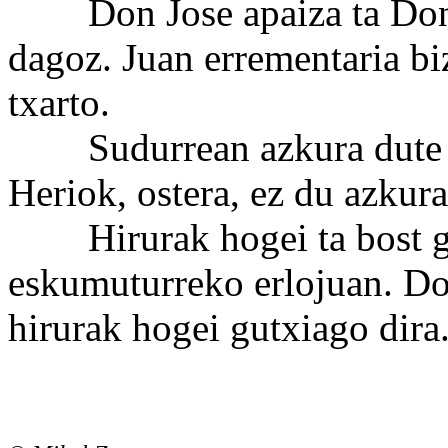
Don Jose apaiza ta Don 
dagoz. Juan errementaria bi
txarto.
Sudurrean azkura dute K
Heriok, ostera, ez du azkura
Hirurak hogei ta bost gu
eskumuturreko erlojuan. Do
hirurak hogei gutxiago dira