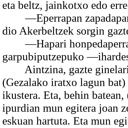
eta beltz, jainkotxo edo erre
—Eperrapan zapadapan z
dio Akerbeltzek sorgin gazte
—Hapari honpedaperrak 
garpubiputzepuko —ihardest
Aintzina, gazte ginelarik
(Gezalako iratxo lagun bat) 
ikustera. Eta, behin batean, 
ipurdian mun egitera joan z
eskuan hartuta. Eta mun egit