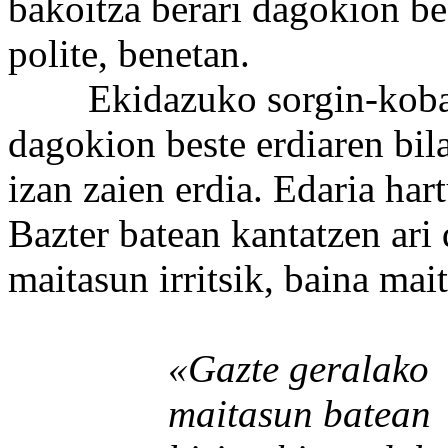
bakoitza berari dagokion bes
polite, benetan.
Ekidazuko sorgin-koban e
dagokion beste erdiaren bila
izan zaien erdia. Edaria hart
Bazter batean kantatzen ari
maitasun irritsik, baina mait
«Gazte geralako
maitasun batean