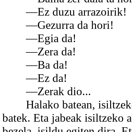
—Ez duzu arrazoirik!
—Gezurra da hori!
—Egia da!
—Zera da!
—Ba da!
—Ez da!
—Zerak dio...
Halako batean, isiltzeko 
batek. Eta jabeak isiltzeko
bezela, isildu egiten dira. E