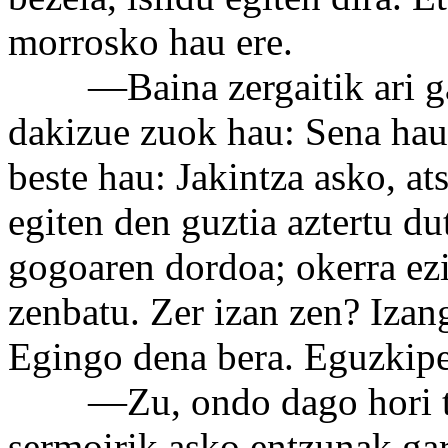
morrosko hau ere.
—Baina zergaitik ari gara
dakizue zuok hau: Sena hau
beste hau: Jakintza asko, a
egiten den guztia aztertu dut
gogoaren dordoa; okerra ezi
zenbatu. Zer izan zen? Izan
Egingo dena bera. Eguzkipean
—Zu, ondo dago hori ta e
sermoirik asko entzunak ga