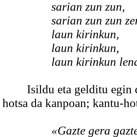
sarian zun zun,
sarian zun zun zen
laun kirinkun,
laun kirinkun,
laun kirinkun lena
Isildu eta gelditu egin dir
hotsa da kanpoan; kantu-hot
«Gazte gera gazte