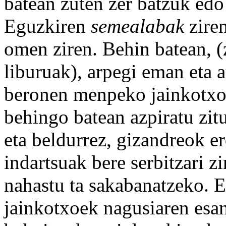
batean zuten zer batzuk edo
Eguzkiren
semealabak
zire
omen ziren. Behin batean, (z
liburuak), arpegi eman eta a
beronen menpeko jainkotxoe
behingo batean azpiratu zit
eta beldurrez, gizandreok e
indartsuak bere serbitzari zi
nahastu ta sakabanatzeko. Et
jainkotxoek nagusiaren esan