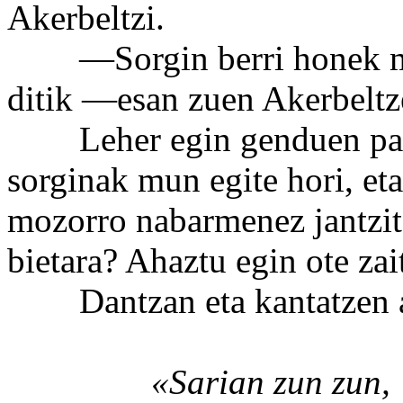
Akerbeltzi.
—Sorgin berri honek mut
ditik —esan zuen Akerbeltz
Leher egin genduen parre
sorginak mun egite hori, eta
mozorro nabarmenez jantzit
bietara? Ahaztu egin ote zait
Dantzan eta kantatzen ari
«Sarian zun zun,