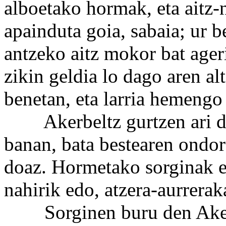
alboetako hormak, eta aitz-
apainduta goia, sabaia; ur b
antzeko aitz mokor bat ageri
zikin geldia lo dago aren alt
benetan, eta larria hemengo
Akerbeltz gurtzen ari dir
banan, bata bestearen ondor
doaz. Hormetako sorginak e
nahirik edo, atzera-aurreraka
Sorginen buru den Akerbe