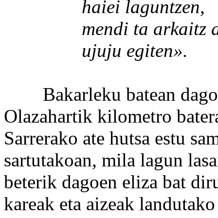
haiei laguntzen,
mendi ta arkaitz ar
ujuju egiten».
Bakarleku batean dago
Olazahartik kilometro bater
Sarrerako ate hutsa estu sam
sartutakoan, mila lagun las
beterik dagoen eliza bat diru
kareak eta aizeak landutako 