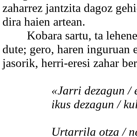
zaharrez jantzita dagoz geh
dira haien artean.
Kobara sartu, ta leheneng
dute; gero, haren inguruan e
jasorik, herri-eresi zahar be
«Jarri dezagun / erdi-
ikus dezagun / kultura 
Urtarrila otza / negu