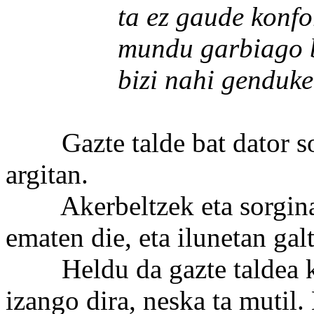
ta ez gaude konfor
mundu garbiago b
bizi nahi genduke..
Gazte talde bat dator sor
argitan.
Akerbeltzek eta sorginak (
ematen die, eta ilunetan galt
Heldu da gazte taldea kob
izango dira, neska ta mutil.