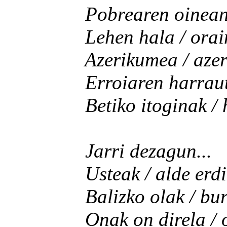
Pobrearen oinean / b
Lehen hala / orain hola
Azerikumea / azeri
Erroiaren harrautzak 
Betiko itoginak / har
Jarri dezagun...
Usteak / alde erdia 
Balizko olak / burdin
Onak on direla / ob