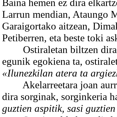
Baina hemen ez dira elkartz
Larrun mendian, Ataungo 
Garaigortako aitzean, Dima
Petiberren, eta beste toki as
Ostiraletan biltzen dira,
egunik egokiena ta, ostirale
«Ilunezkilan atera ta argiez
Akelarreetara joan aurret
dira sorginak, sorginkeria 
guztien aspitik, sasi guztien