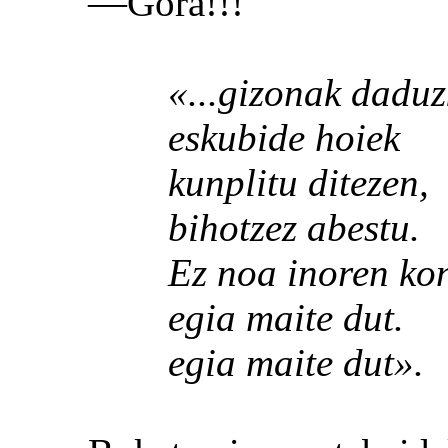
—Gora!!!
«...gizonak daduz
eskubide hoiek
kunplitu ditezen,
bihotzez abestu.
Ez noa inoren kont
egia maite dut.
egia maite dut».