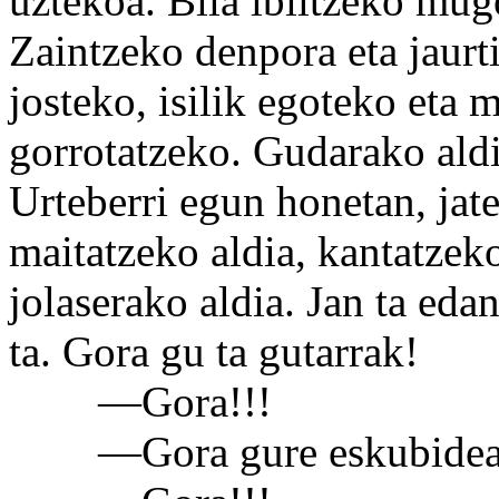
uztekoa. Bila ibiltzeko mugo
Zaintzeko denpora eta jaurt
josteko, isilik egoteko eta 
gorrotatzeko. Gudarako aldia
Urteberri egun honetan, jate
maitatzeko aldia, kantatzeko
jolaserako aldia. Jan ta eda
ta. Gora gu ta gutarrak!
—Gora!!!
—Gora gure eskubidea