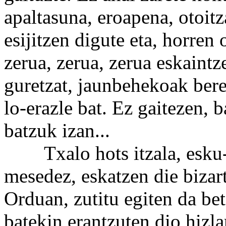
apaltasuna, eroapena, otoitz
esijitzen digute eta, horren
zerua, zerua, zerua eskaint
guretzat, jaunbehekoak beren
lo-erazle bat. Ez gaitezen, 
batzuk izan...
Txalo hots itzala, esku-za
mesedez, eskatzen die bizart
Orduan, zutitu egiten da bet
batekin erantzuten dio hizlar