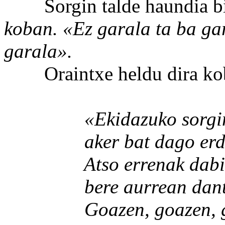
Sorgin talde haundia bi
koban. «Ez garala ta ba ga
garala».
Oraintxe heldu dira koba
«Ekidazuko sorgin-
aker bat dago erdi
Atso errenak dabi
bere aurrean dantz
Goazen, goazen, g