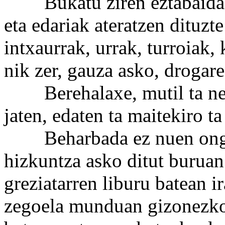
Bukatu ziren eztabaidak. 
eta edariak ateratzen dituzt
intxaurrak, urrak, turroiak,
nik zer, gauza asko, drogare
Berehalaxe, mutil ta neska
jaten, edaten ta maitekiro ta
Beharbada ez nuen ongi u
hizkuntza asko ditut buruan
greziatarren liburu batean i
zegoela munduan gizonezkor