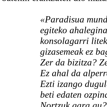
«Paradisua mundu 
egiteko ahalegina
konsolagarri liteke, 
gizasemeak ez bagi
Zer da bizitza? Zer 
Ez ahal da alperreko
Ezti izango dugula
beti edaten ozpina.
Nortzuk gara gu? Zer