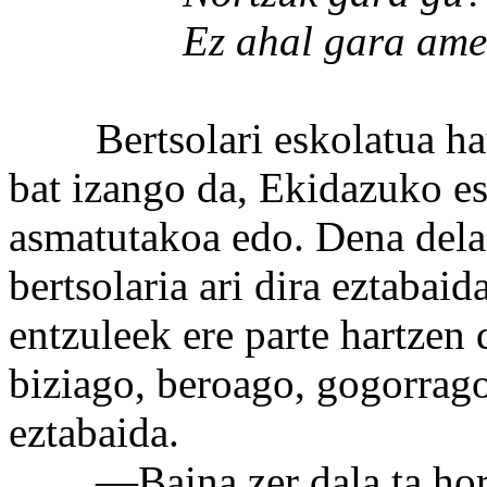
Ez ahal gara amets 
Bertsolari eskolatua haux
bat izango da, Ekidazuko esi
asmatutakoa edo. Dena dela,
bertsolaria ari dira eztabaid
entzuleek ere parte hartzen 
biziago, beroago, gogorrago
eztabaida.
—Baina zer dala ta hori