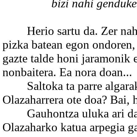
bizi nahi genduke..
Herio sartu da. Zer nahi
pizka batean egon ondoren
gazte talde honi jaramonik 
nonbaitera. Ea nora doan...
Saltoka ta parre algaraka 
Olazaharrera ote doa? Bai, 
Gauhontza uluka ari da e
Olazaharko katua arpegia ga