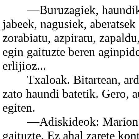
—Buruzagiek, haundikiek
jabeek, nagusiek, aberatsek
zorabiatu, azpiratu, zapaldu,
egin gaituzte beren aginpidez
erlijioz...
Txaloak. Bitartean, ardo 
zato haundi batetik. Gero, au
egiten.
—Adiskideok: Marioneta 
gaituzte. Ez ahal zarete kon