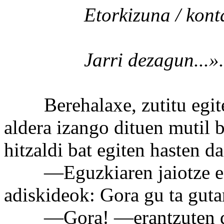
Etorkizuna / kontak
Jarri dezagun...».
Berehalaxe, zutitu egiten 
aldera izango dituen mutil b
hitzaldi bat egiten hasten da
—Eguzkiaren jaiotze egu
adiskideok: Gora gu ta guta
—Gora! —erantzuten di