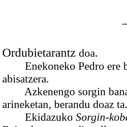
Ordubietarantz
doa.
Enekoneko Pedro ere ba d
abisatzera.
Azkenengo sorgin banakek
arineketan, berandu doaz ta
Ekidazuko
Sorgin-ko