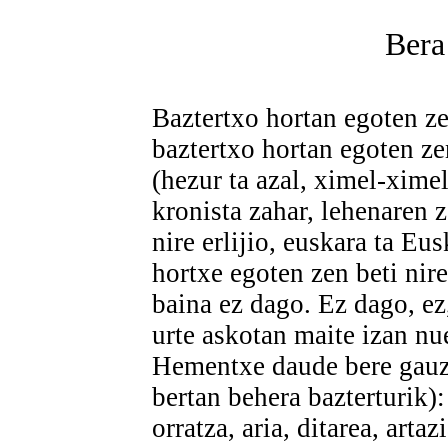
Bera
Baztertxo hortan egoten ze
baztertxo hortan egoten z
(hezur ta azal, ximel-ximel,
kronista zahar, lehenaren z
nire erlijio, euskara ta Eus
hortxe egoten zen beti nire
baina ez dago. Ez dago, e
urte askotan maite izan nu
Hementxe daude bere gauzak
bertan behera bazterturik):
orratza, aria, ditarea, artaz