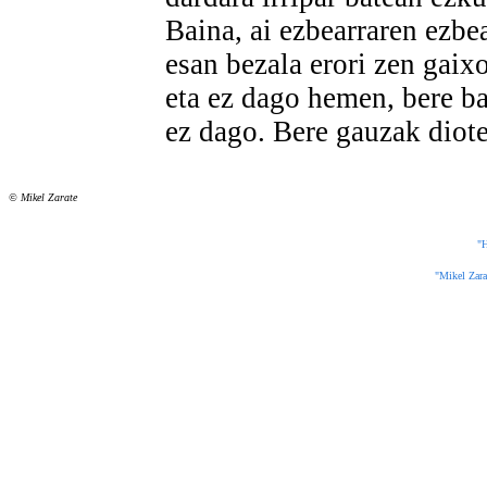
Baina, ai ezbearraren ezbea
esan bezala erori zen gaix
eta ez dago hemen, bere ba
ez dago. Bere gauzak diote
© Mikel Zarate
"H
"Mikel Zarat