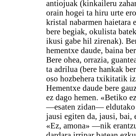
antiojuak (kinkaileru zahar
orain hogei ta hiru urte ero
kristal nabarmen haietara 
bere begiak, okulista batek
ikusi gabe hil zirenak). B
hementxe daude, baina ber
Bere ohea, orrazia, guante
ta adrilua (bere hankak be
oso hozbehera txikitatik iz
Hementxe daude bere gauz
ez dago hemen. «Betiko ez
—esaten zidan— eldutako
jausi egiten da, jausi, bai,
«Ez, amona» —nik erantz
dardara irripar batean ezku