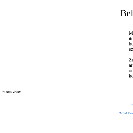
Bel
Ma
it
hu
ez
Zu
ar
or
ko
© Mikel Zarate
"H
"Mikel Zarat