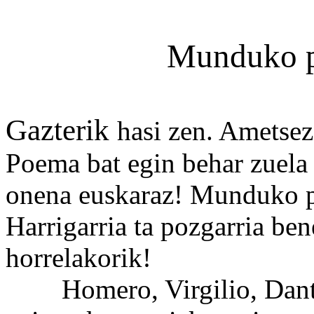
Munduko p
Gazterik
hasi zen. Ametsez 
Poema bat egin behar zuela
onena euskaraz! Munduko p
Harrigarria ta pozgarria be
horrelakorik!
Homero, Virgilio, Dante,