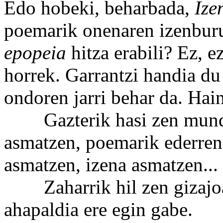
Edo hobeki, beharbada,
Ize
poemarik onenaren izenburut
epopeia
hitza erabili? Ez, 
horrek. Garrantzi handia du
ondoren jarri behar da. Hain
Gazterik hasi zen mundu
asmatzen, poemarik ederren
asmatzen, izena asmatzen...
Zaharrik hil zen gizajoa!
ahapaldia ere egin gabe.