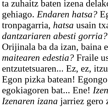
ta zuhaitz baten izena delak
gehiago.
Endaren hatsa?
Eg
tronpagarria,
hatsa
usain tx
dantzariaren abesti gorria
Orijinala ba da izan, baina e
maitearen edestia?
Fraile u
entzutetsuaren... Ez, ez, itz
Egon pizka batean! Egongo d
egokiagoren bat... Ene!
Ize
Izenaren izana
jarriez gero