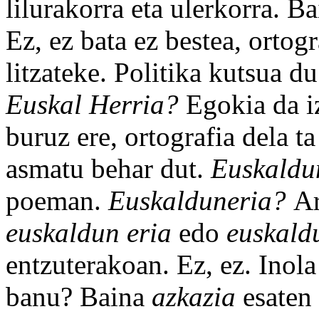
lilurakorra eta ulerkorra. B
Ez, ez bata ez bestea, ortogr
litzateke. Politika kutsua d
Euskal Herria?
Egokia da i
buruz ere, ortografia dela ta
asmatu behar dut.
Euskald
poeman.
Euskalduneria?
Ar
euskaldun eria
edo
euskald
entzuterakoan. Ez, ez. Inola
banu? Baina
azkazia
esaten