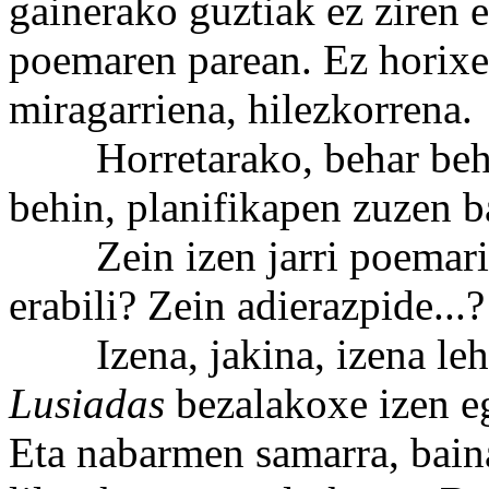
gainerako guztiak ez ziren 
poemaren parean. Ez horixe
miragarriena, hilezkorrena.
Horretarako, behar behar
behin, planifikapen zuzen b
Zein izen jarri poemari? 
erabili? Zein adierazpide...?
Izena, jakina, izena leh
Lusiadas
bezalakoxe izen e
Eta nabarmen samarra, baina